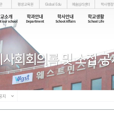
관
평생교육원
Global Edu
예술심리센터
학사행정
학교소개
학과안내
학사안내
학교생활
t our school
Department
School Affairs
School Life
이사회회의록 및 소집 공
공지