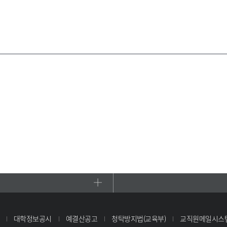
대학정보공시
예결산공고
청탁방지법(교육부)
교직원메일시스