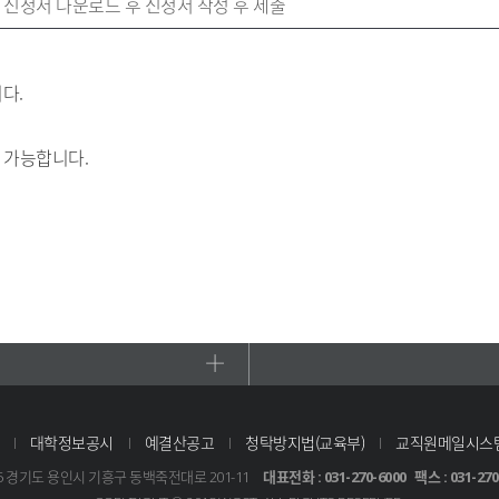
 신청서 다운로드 후 신청서 작성 후 제출
다.
 가능합니다.
대학정보공시
예결산공고
청탁방지법(교육부)
교직원메일시스
95 경기도 용인시 기흥구 동백죽전대로 201-11
대표전화 : 031-270-6000
팩스 : 031-270