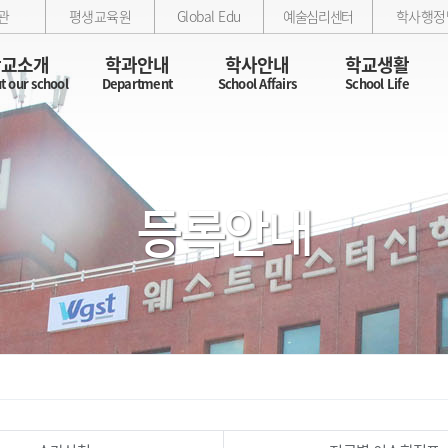
관
평생교육원
Global Edu
예술심리센터
학사행정
학교소개
학과안내
학사안내
학교생활
t our school
Department
School Affairs
School Life
등록안내