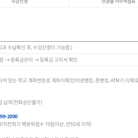
수강신청
전공별 이수학점표
리과 수납확인 후, 수강신청이 가능함.)
정 → 등록금관리 → 등록금 고지서 확인
어 있는 학교 계좌번호로 계좌이체(인터넷뱅킹, 폰뱅킹, ATM기 이체)
금 납부(전화승인불가)
9-2000
직전학기 백분위점수 70점이상, 만55세 이하)