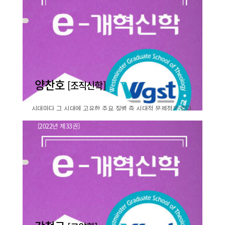
바로보기
양찬호
[조직신학]
시대마다 그 시대에 고유한 주요 질병 즉 시대적 문제점은 있다.
그리고 이 문제점을 극복 하기 위한 다각도의 노력은 매 순간
[2022년 제33권]
지속된다. 이러한 노력들과 이에 따른 새로운 대안을 찾 아가는
기독교의 신앙심과 도덕성의 관계성
것이 인류의 사명이..
논의
바로보기