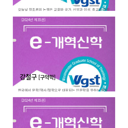
오늘날 창조론의 논쟁은 교회와 국가, 신앙과 이성, 종교와 과학
사이의 괴리감이 일어나는 영역 중 하나이다. 역사적으로 19세
[2024년 제35권]
기 다윈의 등장 이후 고조된 논쟁이지만, 기독교 내에서는 초대
신학과 과학의 대화: 어거스틴의 창조
교회 시대 때부터 이미 ..
사상에서 언급된 “종의 ..
바로보기
강철구
[구약학]
한국에서 문학/역사/철학으로 대표되는 인문학을 뜻하는 한자
는 “인간의 무늬”를 의미한다. 그러기에 인문학은 인간이 살면
[2024년 제35권]
서 남긴 흔적들을 찾고, 연구하는 학문이라고 말할 수 있을 것이
하나님에 대한 재판, 욥기와
다. 그리고 그 흔적은 항상..
에리비젤의 하나님에 대한 재판을..