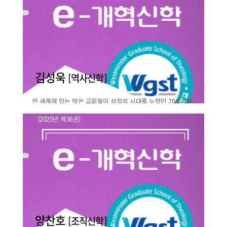
본 하나님의 상
바로보기
김성욱
[역사신학]
전 세계에 있는 많은 교회들이 성장의 시대를 누렸던 20세기와
는 달리, 21세기에 접어들 면서 성장이 아닌 오히려 심각한 위
[2025년 제36권]
기 상황에 직면하고 있다. 이러한 가운데 경제적 어려움과 정치
초대교회 성도의 삶과 전도에 대한
적 혼란을 겪었고, ..
연구
바로보기
양찬호
[조직신학]