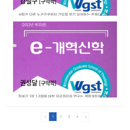
강철구
[구약학]
사람은 다른 누군가로부터 간섭을 받기 싫어하는 존재다. 그러
기에 누군가가 어떤 것을 명령 한다면, 그것에 대해서 먼저 거부
[2022년 제33권]
감이 들기 마련이다. 이것은 십계명에서도 예외가 아니다. 십 계
다섯 번째 계명(“네 부모를
명의 모든 계명을 다 ..
공경하라”)의 순서와 의미에 대한..
바로보기
권성달
[구약학]
창세기 1장 1-3절에 대한 지금까지의 연구는 개역개정의 표현
을 빌리자면 ‘혼돈하고 공허하다(창 1:2, 개정)’. “마구 뒤섞여 있
어 갈피를 잡을 수가 없으며”(표준국어대사전), 그 결과 열심히
창세기 1장 1-3절의 언어학적 고찰
파헤치 면..
1
2
3
4