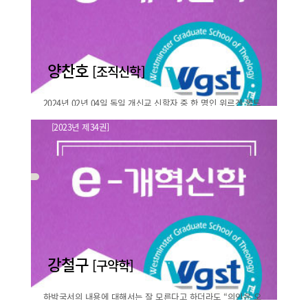
바로보기
양찬호
[조직신학]
2024년 02년 04일 독일 개신교 신학자 중 한 명인 위르겐 몰트
만의 서거가 전 세계에 울려 퍼졌다. 그는 한 작은 독일 마을에
[2023년 제34권]
서 태어나 척박한 세계대전의 상황 가운데서 하나님께 울부짓
성도의 삶, 몰트만을 회상하며
는 소위 무신론적 저항..
바로보기
강철구
[구약학]
하박국서의 내용에 대해서는 잘 모른다고 하더라도 “의인은 오