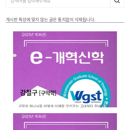
게시판 특성에 맞지 않는 글은 통지없이 삭제됩니다.
[2025년 제36권]
강철구
[구약학]
구약의 하나님을 어떻게 이해할 것인가는 고대부터 현대에 이
르기까지 신학적 주제의 중심에 놓여 있는 질문이다. 구약성경
[2025년 제36권]
은 하나님을 자비롭고 은혜로우며, 노하기를 더디하고 인자하
노아의 제사(창 8장 20-22절)를 통해
심이 풍성한 분(출 34:6 시 10..