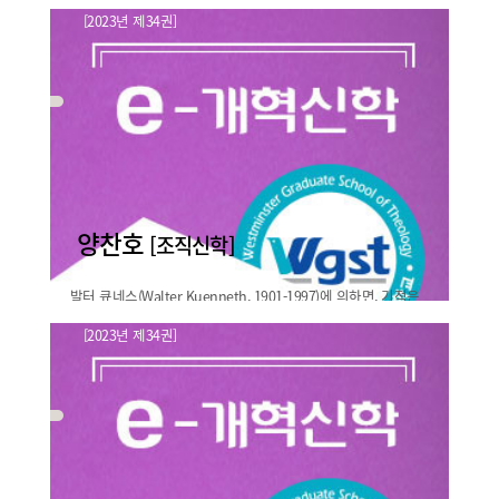
직 믿음으로 살리라”는 문장을 모르는 사람은 없을 것이다. 사
[2023년 제34권]
도바울이 인용했고, 루터 신학의 핵심을 이루는 이 문장이 바로
선지자 하박국의 ‘하나님의 공의’와
하박국 2:4의 말씀이다. ..
‘기다림’에 대하여
바로보기
양찬호
[조직신학]
발터 큐네스(Walter Kuenneth, 1901-1997)에 의하면, 기적은
신학적이며 동시에 변증적 시각에서 다루어져야 한다. Walter
[2023년 제34권]
Kuenneth, Das Wunder als..
기적에 대한 현대적 고찰: 칼 하임
(Karl Heim, ..