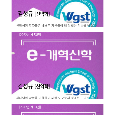
바로보기
김성규
[신약학]
신약성경 저자들은 때때로 자신들이 왜 특별한 기록을 남길 수
밖에 없었는지를 남기는 경 우가 있다. 누가의 서문(1:3-4)은 가
[2022년 제33권]
장 대표적인 사례를 보여준다. 베드로 역시 자신의 첫 서신
마가복음 1장 1절과 복음의 의미 -
(5:12)에서 비슷한..
주해적 접근-
바로보기
김성규
[신약학]
하나님의 말씀을 이해하기 위한 도구로서 성경은 그리스도인의
정체성을 판단하는 독보적 인 유일 기준이며, 기독교인이라면
[2022년 제33권]
누구도 이를 부인하지 않을 것이다. 그러나 이러한 인식 은 조직
내러티브의 의미와 성경주해
신학적 접근에 치우친 나머..