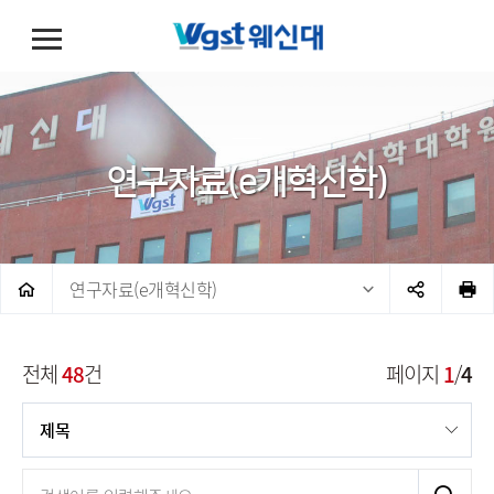
연구자료(e개혁신학)
연구자료(e개혁신학)
전체
48
건
페이지
1
/
4
제목