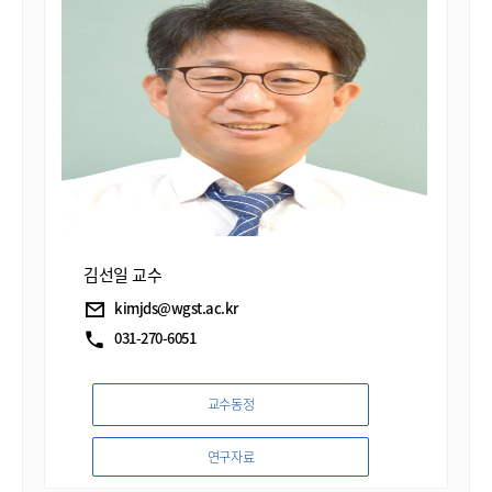
(두란노, 2025) 등을 공저했다. 그의 박사학위 논문은
미국 Asbury Theological Series에 포함되어 Ecology of
Evangelism (Emeth Press, 2016)이라는 제목으로
출판되었다. 김선일교수는 미국 IVP에서 발행한 Global
Dictionary of Theology(IVP, 2008)에 “Conversion”에
관한 논문을 기고하였으며, 그 외에도 다수의 학술지에
한국어와 영어로 논문들을 게재했다. 그의 최근 연구
관심 주제는 일터 신학, 문화 변증학, 회심의 공적 차
김선일 교수
kimjds@wgst.ac.kr
031-270-6051
교수동정
연구자료