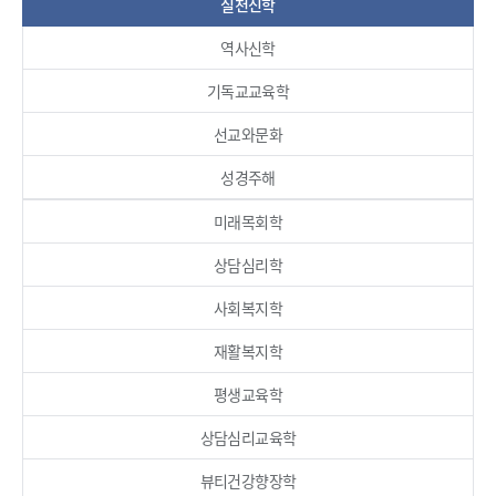
실천신학
역사신학
기독교교육학
선교와문화
성경주해
미래목회학
상담심리학
사회복지학
재활복지학
평생교육학
상담심리교육학
뷰티건강향장학