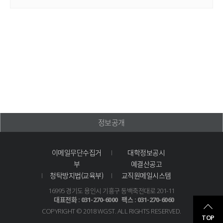
정보공개
이메일무단수집거
대학정보공시
부
예결산공고
청탁방지법(교육부)
교직원메일시스템
16995 경기도 용인시 기흥구 동백죽전대로 201-11
대표전화 : 031-270-6000
팩스 : 031-270-6060
COPYRIGHT © 2018 WGST.
ALL RIGHTS RESERVED.
TOP