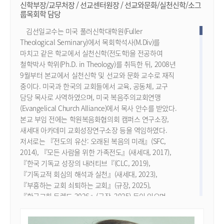
신학부장/교무처장 / 선교센터원장 / 선교와문화/실천신학/소그
룹목회학 담당
김선일교수는 미국 풀러신학대학원(Fuller
Theological Seminary)에서 목회학석사(M.Div)를
마치고 같은 학교에서 실천신학(전도학)을 전공하여
철학박사 학위(Ph.D. in Theology)를 취득한 뒤, 2008년
9월부터 본교에서 실천신학 및 선교와 문화 교수로 재직
중이다. 미국과 한국의 교회들에서 교육, 공동체, 교구
담당 목사로 사역하였으며, 미국 복음주의교회연맹
(Evangelical Church Alliance)에서 목사 안수를 받았다.
본교 부임 전에는 학원복음화협의회 캠퍼스 연구소장,
새세대 아카데미 교회성장연구소장 등을 역임하였다.
저서로는 『전도의 유산: 오래된 복음의 미래』(SFC,
2014), 『모든 사람을 위한 가족전도』(새세대, 2017),
『한국 기독교 성장의 내러티브『(CLC, 2019),
『기독교적 회심의 해석과 실천』(새세대, 2023),
『부흥하는 교회 쇠퇴하는 교회』(규장, 2025),
『한국교회 트렌드 2026』(규장, 2025) 등이 있으며,
『교회를 선택한 사람들』(IVP, 2022), 『한국교회
트렌드 2025』(규장, 2024), 『한국교회 진단리포트』