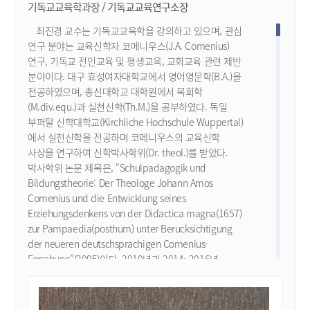
기독교교육학과장 / 기독교교육연구소장
최진경 교수는 기독교교육학을 강의하고 있으며, 관심
연구 분야는 교육신학자 코메니우스(J.A. Comenius)
연구, 기독교 전인교육 및 평생교육, 교회교육 관련 제반
분야이다. 대구 효성여자대학교에서 영어영문학(B.A.)을
전공하였으며, 총신대학교 대학원에서 목회학
(M.div.equ.)과 실천신학(Th.M.)을 공부하였다. 독일
부퍼탈 신학대학교(Kirchliche Hochschule Wuppertal)
에서 실천신학을 전공하며 코메니우스의 교육신학
사상을 연구하여 신학박사학위(Dr. theol.)를 받았다.
박사학위 논문 제목은, “Schulpadagogik und
Bildungstheorie: Der Theologe Johann Amos
Comenius und die Entwicklung seines
Erziehungsdenkens von der Didactica magna(1657)
zur Pampaedia(posthum) unter Berucksichtigung
der neueren deutschsprachigen Comenius-
Forschung”(2005)이다. 2010년과 2014~2016년
한국연구재단으로부터 연구비를 지원받아
“코메니우스의 지식론 ‘판소피아’(Pansophia)와 Royal
Society 설립배경의 관계”(2013년)와 『신학자