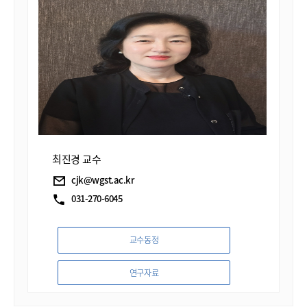
코메니우스』(2019년)를 연구·저술하였다. 이외 다수의
논문과 저서 및 번역서가 있다. 2023년
‘한국기독교교육정보학회’(KSCEIT) 제23대 학회장이
되었다. 섬기고 있는 교회는 구리 갈매동에 있는 예본
교회이다.
최진경 교수
cjk@wgst.ac.kr
031-270-6045
교수동정
연구자료