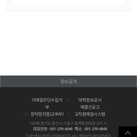
정보공개
이메일무단수집거
대학정보공시
부
예결산공고
청탁방지법(교육부)
교직원메일시스템
16995 경기도 용인시 기흥구 동백죽전대로 201-11
대표전화 : 031-270-6000
팩스 : 031-270-6060
COPYRIGHT © 2018 WGST.
ALL RIGHTS RESERVED.