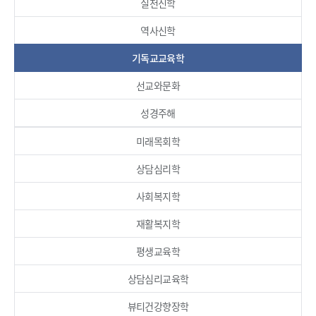
실천신학
역사신학
기독교교육학
선교와문화
성경주해
미래목회학
상담심리학
사회복지학
재활복지학
평생교육학
상담심리교육학
뷰티건강향장학