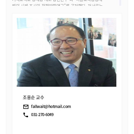
해외 사례 조사와 정책방향연구”를 공저했다. 저서로는
“교육다시읽기: 그리스도인들의 가정교육, 학교교육,
교회교육 다시읽기”가 있다. 미국 및 캐나다에서
오랫동안 공교육과 기독교학교, 교회교회의 실천적
적용에 대해서 관심분야로 연구하고 있다.
박사 논문은 Christian Education for the Public
Society: based on Parker Palmer's Educational
Theory이며, 파커 팔머 전공자로 알려져 있다.
현재 고양시 아름다운교회의 담임목사로 사역중이다.
조용순 교수
fallwait@hotmail.com
031-270-6049